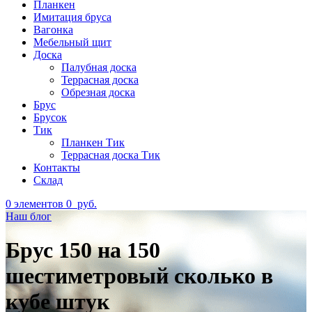
Планкен
Имитация бруса
Вагонка
Мебельный щит
Доска
Палубная доска
Террасная доска
Обрезная доска
Брус
Брусок
Тик
Планкен Тик
Террасная доска Тик
Контакты
Склад
0
элементов
0
руб.
Наш блог
Брус 150 на 150
шестиметровый сколько в
кубе штук