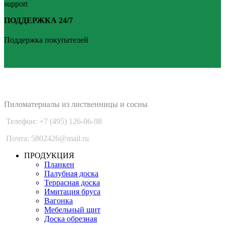
ПОДДЕРЖКА 24/7
Поддержка покупателей
PLANKEN 77
Пиломатериалы из лиственницы и сосны
Телефон: +7 (495) 126-06-98
Почта: 5802426@mail.ru
ПРОДУКЦИЯ
Планкен
Палубная доска
Террасная доска
Имитация бруса
Вагонка
Мебельный щит
Доска обрезная