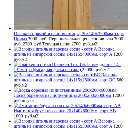
Планкен прямой из лиственницы, 20x140x3500мм, сорт
Прима
3000
руб.
Первоначальная цена составляла 3000
руб..
2700
руб.
Текущая цена: 2700 руб..
м2
Вагонка
штиль из ангарской сосны 14x115x4000мм, сорт A
1260
руб.
м2
Планкен Тик 19x125мм, длина 1,5-
1,9 метра (фасадная доска из тика)
25000
руб.
м2
Вагонка
штиль из ангарской сосны 14x115x2500мм, сорт BC
560
руб.
м2
Доска обрезная из лиственницы 200x200x6000мм
12000
руб.
штука
Имитация бруса из сосны, 20x140x6000мм, сорт AB
1000
руб.
м2
Вагонка
штиль из ангарской сосны 14x115x3000мм, сорт A
1260