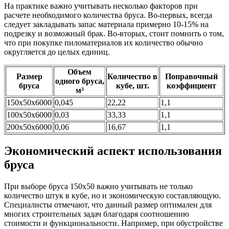
На практике важно учитывать несколько факторов при
расчете необходимого количества бруса. Во-первых, всегда
следует закладывать запас материала примерно 10-15% на
подрезку и возможный брак. Во-вторых, стоит помнить о том,
что при покупке пиломатериалов их количество обычно
округляется до целых единиц.
Объем
Размер
Количество в
Поправочный
одного бруса,
бруса
кубе, шт.
коэффициент
м³
150х50х6000
0,045
22,22
1,1
100х50х6000
0,03
33,33
1,1
200х50х6000
0,06
16,67
1,1
Экономический аспект использования
бруса
При выборе бруса 150х50 важно учитывать не только
количество штук в кубе, но и экономическую составляющую.
Специалисты отмечают, что данный размер оптимален для
многих строительных задач благодаря соотношению
стоимости и функциональности. Например, при обустройстве