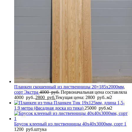
Планкен скошенный из лиственницы 20×185x2000мм,
сорт Экстра
4000
руб.
Первоначальная цена составляла
4000 руб..
2800
руб.
Текущая цена: 2800 руб..
м2
Планкен Тик 19x125мм, длина 1,5-
1,9 метра (фасадная доска из тика)
25000
руб.
м2
Брусок клееный из лиственницы 40x40x3000мм, сорт 1
1200
руб.
штука