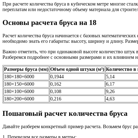
При расчете количества бруса в кубическом метре многие стал
переплатам или недостаточному объему материала для строите
Основы расчета бруса на 18
Расчет количества бруса начинается с базовых математических
необходимо знать его габариты: высоту, ширину и длину. Размер
Важно отметить, что при одинаковой высоте количество штук в
Разберемся подробнее с основными размерами и их влиянием н
Размеры бруса (мм)
Объем одной штуки (м³)
Количество в 
180×180×6000
0,1944
5,14
180×150×6000
0,162
6,17
180×100×6000
0,108
9,26
180×200×6000
0,216
4,63
Пошаговый расчет количества бруса
Давайте разберем конкретный пример расчета. Возьмем брус р
1. Переведем все размеры в метры: