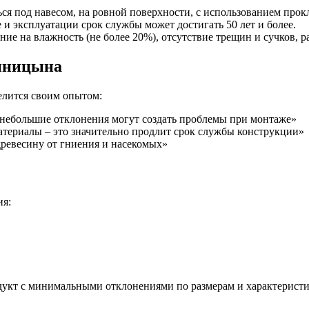
я под навесом, на ровной поверхности, с использованием прок
и эксплуатации срок службы может достигать 50 лет и более.
ие на влажность (не более 20%), отсутствие трещин и сучков, р
Синицына
елится своим опытом:
е небольшие отклонения могут создать проблемы при монтаже»
атериалы – это значительно продлит срок службы конструкции»
 древесину от гниения и насекомых»
я:
дукт с минимальными отклонениями по размерам и характеристи