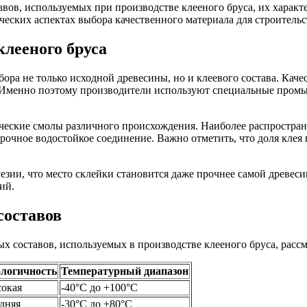
авов, используемых при производстве клееного бруса, их характ
еских аспектах выбора качественного материала для строительс
клееного бруса
бора не только исходной древесины, но и клеевого состава. Ка
. Именно поэтому производители используют специальные про
ческие смолы различного происхождения. Наиболее распростра
рочное водостойкое соединение. Важно отметить, что доля клея в
езии, что место склейки становится даже прочнее самой древес
ий.
составов
ых составов, используемых в производстве клееного бруса, рас
логичность
Температурный диапазон
окая
-40°C до +100°C
дняя
-30°C до +80°C