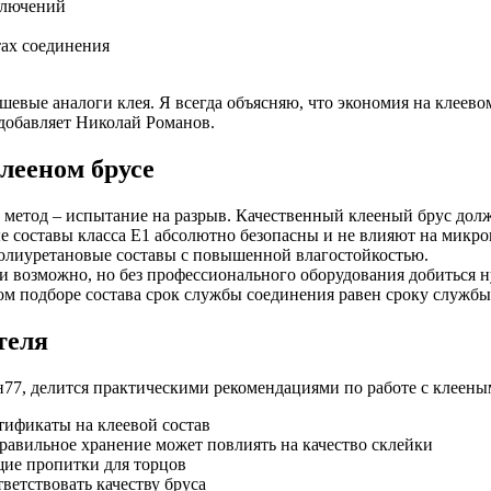
ключений
тах соединения
шевые аналоги клея. Я всегда объясняю, что экономия на клеево
 добавляет Николай Романов.
лееном брусе
етод – испытание на разрыв. Качественный клееный брус должен
 составы класса Е1 абсолютно безопасны и не влияют на микр
лиуретановые составы с повышенной влагостойкостью.
и возможно, но без профессионального оборудования добиться н
м подборе состава срок службы соединения равен сроку службы
теля
7, делится практическими рекомендациями по работе с клеены
тификаты на клеевой состав
равильное хранение может повлиять на качество склейки
ие пропитки для торцов
ветствовать качеству бруса