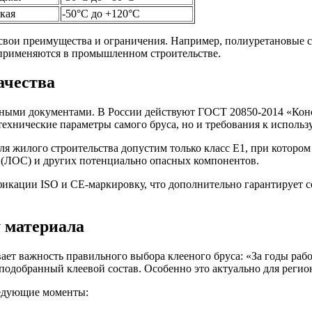
кая
-50°C до +120°C
свои преимущества и ограничения. Например, полиуретановые с
 применяются в промышленном строительстве.
ачества
вными документами. В России действуют ГОСТ 20850-2014 «Кон
технические параметры самого бруса, но и требования к исполь
ля жилого строительства допустим только класс Е1, при котор
 (ЛОС) и других потенциально опасных компонентов.
икации ISO и CE-маркировку, что дополнительно гарантирует с
 материала
вает важность правильного выбора клееного бруса: «За годы раб
о подобранный клеевой состав. Особенно это актуально для реги
ледующие моменты: