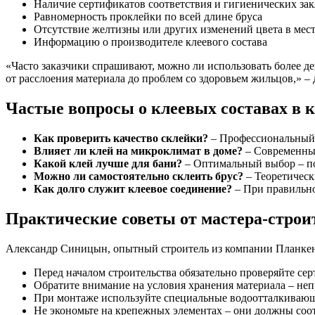
Наличие сертификатов соответствия и гигиенических за
Равномерность проклейки по всей длине бруса
Отсутствие желтизны или других изменений цвета в мес
Информацию о производителе клеевого состава
«Часто заказчики спрашивают, можно ли использовать более де
от расслоения материала до проблем со здоровьем жильцов,» –
Частые вопросы о клеевых составах в к
Как проверить качество склейки?
– Профессиональный м
Влияет ли клей на микроклимат в доме?
– Современные
Какой клей лучше для бани?
– Оптимальный выбор – по
Можно ли самостоятельно склеить брус?
– Теоретическ
Как долго служит клеевое соединение?
– При правильно
Практические советы от мастера-строи
Александр Синицын, опытный строитель из компании Планкен7
Перед началом строительства обязательно проверяйте сер
Обратите внимание на условия хранения материала – неп
При монтаже используйте специальные водоотталкивающ
Не экономьте на крепежных элементах – они должны соот