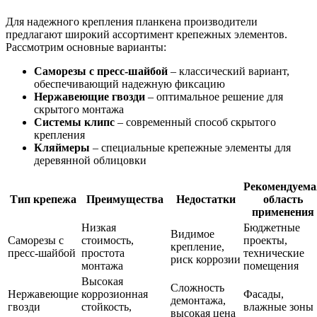
Для надежного крепления планкена производители
предлагают широкий ассортимент крепежных элементов.
Рассмотрим основные варианты:
Саморезы с пресс-шайбой
– классический вариант,
обеспечивающий надежную фиксацию
Нержавеющие гвозди
– оптимальное решение для
скрытого монтажа
Системы клипс
– современный способ скрытого
крепления
Кляймеры
– специальные крепежные элементы для
деревянной облицовки
Рекомендуема
Тип крепежа
Преимущества
Недостатки
область
применения
Низкая
Бюджетные
Видимое
Саморезы с
стоимость,
проекты,
крепление,
пресс-шайбой
простота
технические
риск коррозии
монтажа
помещения
Высокая
Сложность
Нержавеющие
коррозионная
Фасады,
демонтажа,
гвозди
стойкость,
влажные зоны
высокая цена