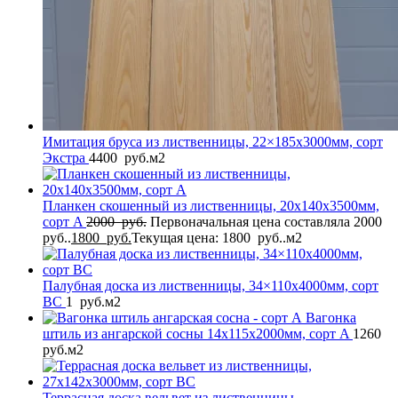
Имитация бруса из лиственницы, 22×185x3000мм, сорт
Экстра
4400
руб.
м2
Планкен скошенный из лиственницы, 20x140x3500мм,
сорт A
2000
руб.
Первоначальная цена составляла 2000
руб..
1800
руб.
Текущая цена: 1800 руб..
м2
Палубная доска из лиственницы, 34×110x4000мм, сорт
BC
1
руб.
м2
Вагонка
штиль из ангарской сосны 14x115x2000мм, сорт A
1260
руб.
м2
Террасная доска вельвет из лиственницы,