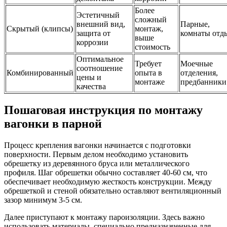
Более
Эстетичный
сложный
внешний вид,
Парные,
Скрытый (клипсы)
монтаж,
защита от
комнаты отд
выше
коррозии
стоимость
Оптимальное
Требует
Моечные
соотношение
Комбинированный
опыта в
отделения,
цены и
монтаже
предбанники
качества
Пошаговая инструкция по монтажу
вагонки в парной
Процесс крепления вагонки начинается с подготовки
поверхности. Первым делом необходимо установить
обрешетку из деревянного бруса или металлического
профиля. Шаг обрешетки обычно составляет 40-60 см, что
обеспечивает необходимую жесткость конструкции. Между
обрешеткой и стеной обязательно оставляют вентиляционный
зазор минимум 3-5 см.
Далее приступают к монтажу пароизоляции. Здесь важно
использовать материалы, специально предназначенные для