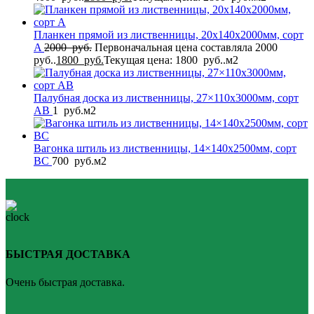
Планкен прямой из лиственницы, 20x140x2000мм, сорт
A
2000
руб.
Первоначальная цена составляла 2000
руб..
1800
руб.
Текущая цена: 1800 руб..
м2
Палубная доска из лиственницы, 27×110x3000мм, сорт
AB
1
руб.
м2
Вагонка штиль из лиственницы, 14×140x2500мм, сорт
BС
700
руб.
м2
БЫСТРАЯ ДОСТАВКА
Очень быстрая доставка.