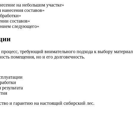
анесение на небольшом участке»
 нанесения составов»
обработки»
ении составов»
ением следующего»
ции
 процесс, требующий внимательного подхода к выбору материал
ость помещения, но и его долговечность.
ксплуатации
бработки
 результата
ытия
ество и гарантию на настоящий сибирский лес.