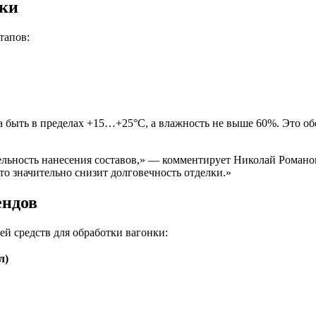
нки
тапов:
а быть в пределах +15…+25°C, а влажность не выше 60%. Это об
льность нанесения составов,» — комментирует Николай Романов,
о значительно снизит долговечность отделки.»
ендов
й средств для обработки вагонки:
л)