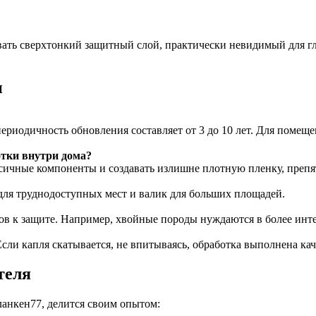
ать сверхтонкий защитный слой, практически невидимый для гл
и
периодичность обновления составляет от 3 до 10 лет. Для помещ
отки внутри дома?
токсичные компоненты и создавать излишне плотную пленку, пр
ля труднодоступных мест и валик для больших площадей.
ов к защите. Например, хвойные породы нуждаются в более инт
Если капля скатывается, не впитываясь, обработка выполнена ка
теля
анкен77, делится своим опытом: