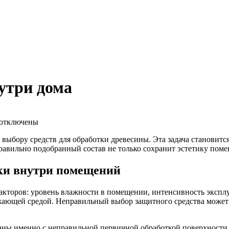
утри дома
отключены
 выбору средств для обработки древесины. Эта задача становит
авильно подобранный состав не только сохранит эстетику поме
ки внутри помещений
акторов: уровень влажности в помещении, интенсивность экспл
ужающей средой. Неправильный выбор защитного средства може
заны именно с неправильной первичной обработкой поверхности