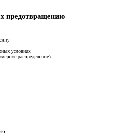
их предотвращению
есину
рных условиях
омерное распределение)
ью