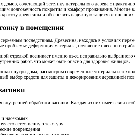
х домов, сочетающий эстетику натурального дерева с практичн
им долговечность покрытия и комфорт проживания. Многие вла
ю красоту древесины и обеспечить надежную защиту от внешних
агонку в помещении
 серьезным последствиям. Древесина, находясь в условиях пер
 проблемы: деформация материала, появление плесени и грибко
янной отделкой возникает именно из-за неправильно выбранного
ренних работ, что может быть опасно для здоровья жильцов.
гонки внутри дома, рассмотрим современные материалы и техноло
нный выбор средств для защиты и декорирования деревянной пов
вагонки
ля внутренней обработки вагонки. Каждая из них имеет свои ос
и и насекомых
яя его естественную текстуру
ческие повреждения
 обеспечивая комплексную защиту