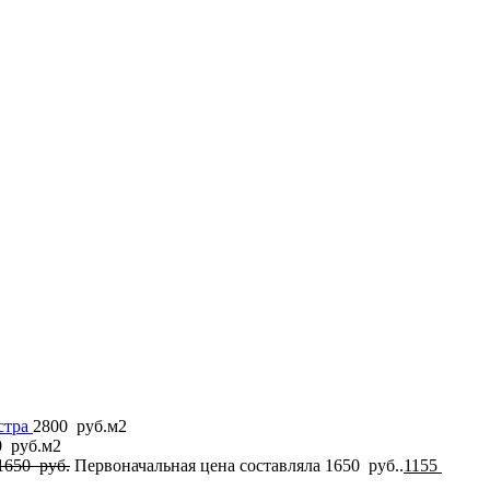
стра
2800
руб.
м2
0
руб.
м2
1650
руб.
Первоначальная цена составляла 1650 руб..
1155