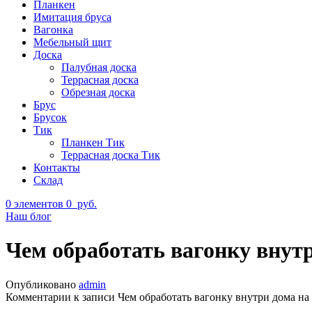
Планкен
Имитация бруса
Вагонка
Мебельный щит
Доска
Палубная доска
Террасная доска
Обрезная доска
Брус
Брусок
Тик
Планкен Тик
Террасная доска Тик
Контакты
Склад
0
элементов
0
руб.
Наш блог
Чем обработать вагонку внутр
Опубликовано
admin
Комментарии
к записи Чем обработать вагонку внутри дома на 