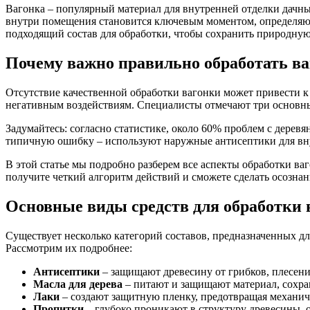
Вагонка – популярный материал для внутренней отделки дачны
внутри помещения становится ключевым моментом, определяющ
подходящий состав для обработки, чтобы сохранить природну
Почему важно правильно обработать в
Отсутствие качественной обработки вагонки может привести к
негативным воздействиям. Специалисты отмечают три основные
Задумайтесь: согласно статистике, около 60% проблем с дерев
типичную ошибку – используют наружные антисептики для внут
В этой статье мы подробно разберем все аспекты обработки ва
получите четкий алгоритм действий и сможете сделать осозна
Основные виды средств для обработки 
Существует несколько категорий составов, предназначенных д
Рассмотрим их подробнее:
Антисептики
– защищают древесину от грибков, плесен
Масла для дерева
– питают и защищают материал, сохран
Лаки
– создают защитную пленку, предотвращая механи
Пропитки
– глубоко проникают в структуру древесины,