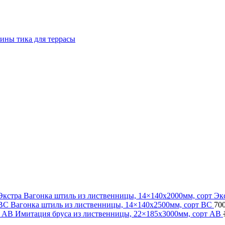
сины тика для террасы
Вагонка штиль из лиственницы, 14×140x2000мм, сорт Эк
Вагонка штиль из лиственницы, 14×140x2500мм, сорт BС
70
Имитация бруса из лиственницы, 22×185x3000мм, сорт AB