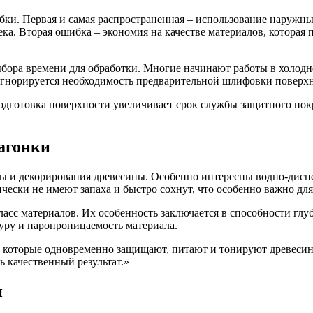
ки. Первая и самая распространенная – использование наружных
ка. Вторая ошибка – экономия на качестве материалов, которая 
бора времени для обработки. Многие начинают работы в холодн
о игнорируется необходимость предварительной шлифовки поверх
одготовка поверхности увеличивает срок службы защитного покр
агонки
ы и декорирования древесины. Особенно интересны водно-диспе
ески не имеют запаха и быстро сохнут, что особенно важно для
сс материалов. Их особенность заключается в способности глу
уру и паропроницаемость материала.
которые одновременно защищают, питают и тонируют древесину
ь качественный результат.»
и