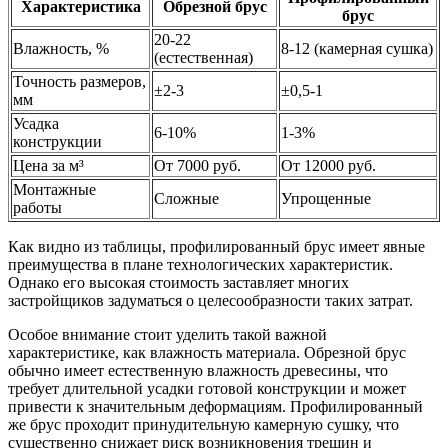
Характеристика
Обрезной брус
брус
20-22
Влажность, %
8-12 (камерная сушка)
(естественная)
Точность размеров,
±2-3
±0,5-1
мм
Усадка
6-10%
1-3%
конструкции
Цена за м³
От 7000 руб.
От 12000 руб.
Монтажные
Сложные
Упрощенные
работы
Как видно из таблицы, профилированный брус имеет явные
преимущества в плане технологических характеристик.
Однако его высокая стоимость заставляет многих
застройщиков задуматься о целесообразности таких затрат.
Особое внимание стоит уделить такой важной
характеристике, как влажность материала. Обрезной брус
обычно имеет естественную влажность древесины, что
требует длительной усадки готовой конструкции и может
привести к значительным деформациям. Профилированный
же брус проходит принудительную камерную сушку, что
существенно снижает риск возникновения трещин и