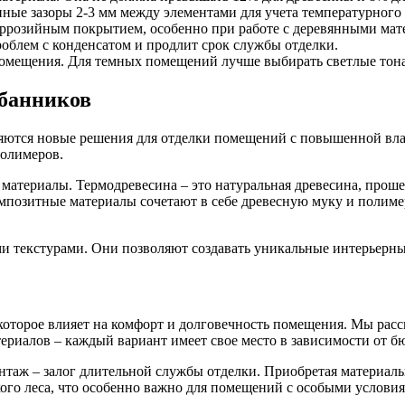
ные зазоры 2-3 мм между элементами для учета температурного
ррозийным покрытием, особенно при работе с деревянными мат
роблем с конденсатом и продлит срок службы отделки.
омещения. Для темных помещений лучше выбирать светлые тона,
дбанников
ляются новые решения для отделки помещений с повышенной вл
полимеров.
материалы. Термодревесина – это натуральная древесина, прош
мпозитные материалы сочетают в себе древесную муку и полиме
 текстурами. Они позволяют создавать уникальные интерьерны
которое влияет на комфорт и долговечность помещения. Мы рас
риалов – каждый вариант имеет свое место в зависимости от б
таж – залог длительной службы отделки. Приобретая материалы 
кого леса, что особенно важно для помещений с особыми услови