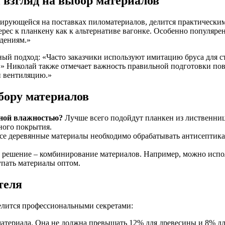
взгляд на выбор материалов
зирующейся на поставках пиломатериалов, делится практическим
ерес к планкену как к альтернативе вагонке. Особенно популяр
дениям.»
й подход: «Часто заказчики используют имитацию бруса для ст
» Николай также отмечает важность правильной подготовки пове
 вентиляцию.»
бору материалов
ной влажностью?
Лучше всего подойдут планкен из лиственни
ного покрытия.
се деревянные материалы необходимо обрабатывать антисептик
решение – комбинирование материалов. Например, можно испол
упать материалы оптом.
теля
лится профессиональными секретами:
материала. Она не должна превышать 12% для древесины и 8% д