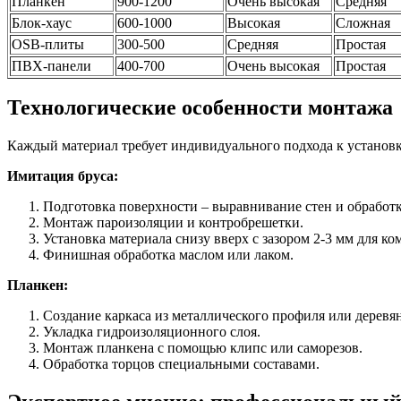
Планкен
900-1200
Очень высокая
Средняя
Блок-хаус
600-1000
Высокая
Сложная
OSB-плиты
300-500
Средняя
Простая
ПВХ-панели
400-700
Очень высокая
Простая
Технологические особенности монтажа
Каждый материал требует индивидуального подхода к установ
Имитация бруса:
Подготовка поверхности – выравнивание стен и обработк
Монтаж пароизоляции и контробрешетки.
Установка материала снизу вверх с зазором 2-3 мм для к
Финишная обработка маслом или лаком.
Планкен:
Создание каркаса из металлического профиля или деревя
Укладка гидроизоляционного слоя.
Монтаж планкена с помощью клипс или саморезов.
Обработка торцов специальными составами.