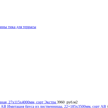
сины тика для террасы
ная, 27x115x4000мм, сорт Экстра
3960
руб.
м2
Имитация бруса из лиственницы, 22×185x3500мм, сорт AB