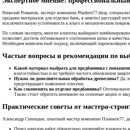
Экспертное мнение: профессиональный 
Николай Романов, эксперт компании Planken77.shop, специали
продажи материалов для отделки бань, я заметил растущий инт
исключительную устойчивость к влаге и механическим повреж
По словам эксперта, многие клиенты выбирают комбинированны
позволяет достичь оптимального соотношения цены и качества.
Необходим комплексный подход, включающий пароизоляцию и
Частые вопросы и рекомендации по вы
Какой материал выбрать для предбанника с повышен
влагостойкостью и не требуют частого обновления защит
Нужна ли дополнительная обработка древесины?
Да, в
предотвращает появление плесени.
Как сэкономить на отделке предбанника?
Оптимальное 
Также стоит обратить внимание на сезонные акции и зак
Практические советы от мастера-строи
Александр Синицын, опытный мастер компании Планкен77, де
Перед началом работ обязательно проверяйте влажность 