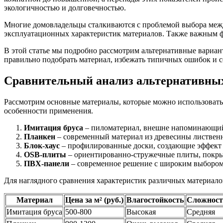
экологичностью и долговечностью.
Многие домовладельцы сталкиваются с проблемой выбора меж
эксплуатационных характеристик материалов. Также важным ф
В этой статье мы подробно рассмотрим альтернативные вариан
правильно подобрать материал, избежать типичных ошибок и с
Сравнительный анализ альтернативных
Рассмотрим основные материалы, которые можно использовать
особенности применения.
Имитация бруса
– пиломатериал, внешне напоминающий 
Планкен
– современный материал из древесины листвен
Блок-хаус
– профилированные доски, создающие эффект б
OSB-плиты
– ориентированно-стружечные плиты, покры
ПВХ-панели
– современное решение с широким выбором ц
Для наглядного сравнения характеристик различных материало
Материал
Цена за м² (руб.)
Влагостойкость
Сложност
Имитация бруса
500-800
Высокая
Средняя