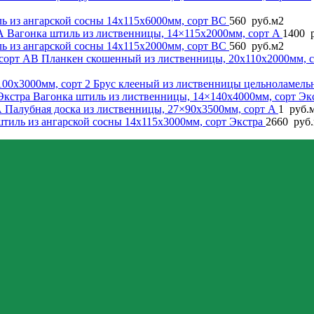
ь из ангарской сосны 14x115x6000мм, сорт BC
560
руб.
м2
Вагонка штиль из лиственницы, 14×115x2000мм, сорт A
1400
р
ь из ангарской сосны 14x115x2000мм, сорт BC
560
руб.
м2
Планкен скошенный из лиственницы, 20x110x2000мм, 
Брус клееный из лиственницы цельноламель
Вагонка штиль из лиственницы, 14×140x4000мм, сорт Эк
Палубная доска из лиственницы, 27×90x3500мм, сорт A
1
руб.
штиль из ангарской сосны 14x115x3000мм, сорт Экстра
2660
руб.