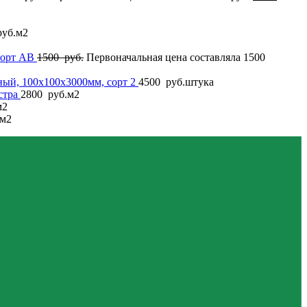
уб.
м2
сорт AB
1500
руб.
Первоначальная цена составляла 1500
ный, 100x100x3000мм, сорт 2
4500
руб.
штука
стра
2800
руб.
м2
м2
м2