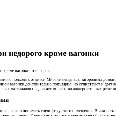
и недорого кроме вагонки
о кроме вагонки
отключены
ильного подхода к отделке. Многие владельцы загородных домов
нной вагонки действительно популярно, но существуют и другие
льных материалов предлагает множество альтернативных решени
ика
ника, важно понимать специфику этого помещения. Влажность зд
ходят регулярно. Именно поэтому материал должен обладать оп