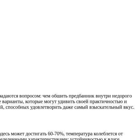
 задаются вопросом: чем обшить предбанник внутри недорого
 варианты, которые могут удивить своей практичностью и
й, способных удовлетворить даже самый взыскательный вкус.
есь может достигать 60-70%, температура колеблется от
ределенными характеристиками: устойчивостью к влаге,