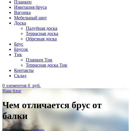
Планкен
Имитация бруса
Вагонка
Мебельный щит
Доска
Палубная доска
Террасная доска
Обрезная доска
Брус
Брусок
Тик
Планкен Тик
Террасная доска Тик
Контакты
Склад
0
элементов
0
руб.
Наш блог
Чем отличается брус от
балки
Опубликовано
admin