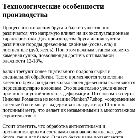
Технологические особенности
производства
Процесс изготовления бруса и балки существенно
различается, что напрямую влияет на их эксплуатационные
характеристики. Для производства бруса используются
различные породы древесины: хвойные (сосна, ель) и
лиственные (дуб, ясень). При этом важным этапом является
камерная сушка, позволяющая достичь оптимальной
влажности 12-18%.
Балки требуют более тщательного подбора сырья и
специальной обработки. Часто применяются технологии
клееного бруса, когда несколько слоев древесины склеиваются
перпендикулярно волокнам. Это значительно увеличивает
прочность и устойчивость к деформации. По словам эксперта
Николая Романова из компании Planken77.shop, «современные
клееные балки могут выдерживать нагрузки до 10 тонн на
погонный метр, что делает их незаменимыми в многоэтажном
строительстве.»
Стоит отметить, что обработка антисептиками и
противопожарными составами одинаково важна как для
бруса, так и для балок. Однако балки чаще подвергаются