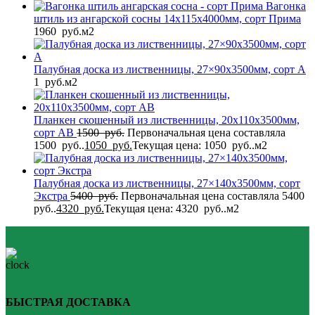
Вагонка
штиль из ангарской сосны 14x115x4000мм, сорт Прима
1960
руб.
м2
Палубная доска из лиственницы, 27×90x3500мм, сорт A
1
руб.
м2
Планкен скошенный из лиственницы, 20x110x3500мм,
сорт AB
1500
руб.
Первоначальная цена составляла
1500 руб..
1050
руб.
Текущая цена: 1050 руб..
м2
Палубная доска из лиственницы, 27×140x3500мм, сорт
Экстра
5400
руб.
Первоначальная цена составляла 5400
руб..
4320
руб.
Текущая цена: 4320 руб..
м2
БЫСТРАЯ ДОСТАВКА