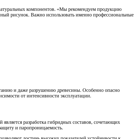
м натуральных компонентов. «Мы рекомендуем продукцию
венный рисунок. Важно использовать именно профессиональные
етанию и даже разрушению древесины. Особенно опасно
висимости от интенсивности эксплуатации.
 является разработка гибридных составов, сочетающих
защиту и паропроницаемость.
озволяют достичь высоких показателей устойчивости к