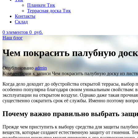
Планкен Тик
Террасная доска Тик
Контакты
Склад
0
элементов
0
руб.
Наш блог
Чем покрасить палубную доск
Опубликовано
admin
Комментарии
к записи Чем покрасить палубную доску из лист
Когда дело доходит до обустройства открытой террасы, выбор 
особенно популярна благодаря своим уникальным свойствам: в
эксплуатации на открытом воздухе. Однако даже такая прочная
существенно сократить срок её службы. Именно поэтому вопро
Почему важно правильно выбрать защ
Прежде чем приступить к выбору средства для защиты палубн
веществ, которые создают естественную защиту от гниения. Т
подобранное покрытие может привести к его растрескиванию