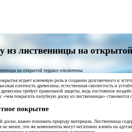
у из лиственницы на открытой
венницы на открытой террасе
отключены
покрытия играет ключевую роль в создании долговечного и эсте
ысокая плотность древесины, естественная смолистость и устой
 древесина требует правильной защиты, ведь постоянное воздей
с «чем покрасить палубную доску из лиственницы» становится 
итное покрытие
ой доски, важно понимать природу материала. Лиственница сод
ем не менее, эти же компоненты могут негативно влиять на адге
, шелушению и преждевременному разрушению.