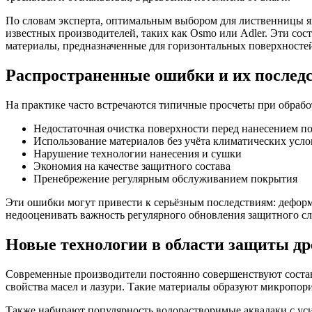
По словам эксперта, оптимальным выбором для лиственницы я
известных производителей, таких как Osmo или Adler. Эти со
материалы, предназначенные для горизонтальных поверхносте
Распространенные ошибки и их послед
На практике часто встречаются типичные просчеты при обрабо
Недостаточная очистка поверхности перед нанесением п
Использование материалов без учёта климатических усло
Нарушение технологии нанесения и сушки
Экономия на качестве защитного состава
Пренебрежение регулярным обслуживанием покрытия
Эти ошибки могут привести к серьёзным последствиям: дефор
недооценивать важность регулярного обновления защитного сло
Новые технологии в области защиты д
Современные производители постоянно совершенствуют состав
свойства масел и лазури. Такие материалы образуют микропор
Также набирают популярность водорастворимые аквалаки с ус