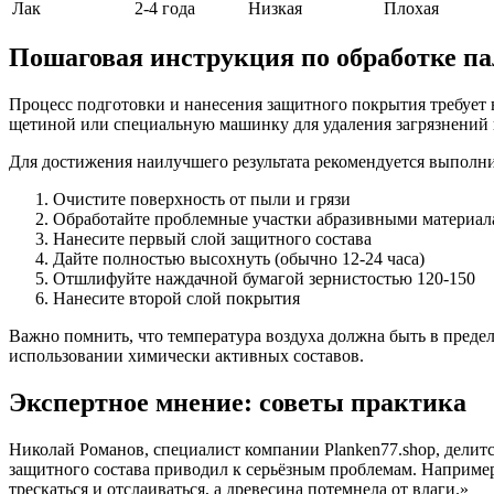
Лак
2-4 года
Низкая
Плохая
Пошаговая инструкция по обработке па
Процесс подготовки и нанесения защитного покрытия требует 
щетиной или специальную машинку для удаления загрязнений и
Для достижения наилучшего результата рекомендуется выполн
Очистите поверхность от пыли и грязи
Обработайте проблемные участки абразивными материа
Нанесите первый слой защитного состава
Дайте полностью высохнуть (обычно 12-24 часа)
Отшлифуйте наждачной бумагой зернистостью 120-150
Нанесите второй слой покрытия
Важно помнить, что температура воздуха должна быть в преде
использовании химически активных составов.
Экспертное мнение: советы практика
Николай Романов, специалист компании Planken77.shop, делит
защитного состава приводил к серьёзным проблемам. Например,
трескаться и отслаиваться, а древесина потемнела от влаги.»