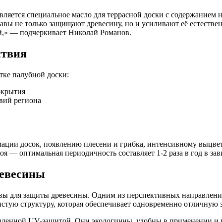
вляется специальное масло для террасной доски с содержание
ставы не только защищают древесину, но и усиливают её естест
й,» — подчеркивает Николай Романов.
ствия
тке палубной доски:
окрытия
вий региона
мации досок, появлению плесени и грибка, интенсивному выцв
я — оптимальная периодичность составляет 1-2 раза в год в за
ревесины
ы для защиты древесины. Одним из перспективных направлений
истую структуру, которая обеспечивает одновременно отличную 
иленной UV-защитой. Они экологичны, удобны в применении и п