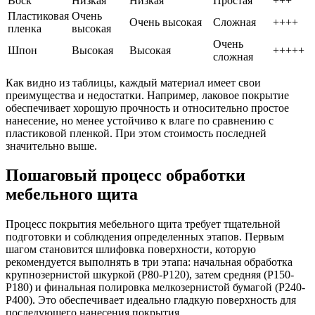
Воск
Низкая
Низкая
Простая
+++
Пластиковая
Очень
Очень высокая
Сложная
++++
пленка
высокая
Очень
Шпон
Высокая
Высокая
+++++
сложная
Как видно из таблицы, каждый материал имеет свои
преимущества и недостатки. Например, лаковое покрытие
обеспечивает хорошую прочность и относительно простое
нанесение, но менее устойчиво к влаге по сравнению с
пластиковой пленкой. При этом стоимость последней
значительно выше.
Пошаговый процесс обработки
мебельного щита
Процесс покрытия мебельного щита требует тщательной
подготовки и соблюдения определенных этапов. Первым
шагом становится шлифовка поверхности, которую
рекомендуется выполнять в три этапа: начальная обработка
крупнозернистой шкуркой (P80-P120), затем средняя (P150-
P180) и финальная полировка мелкозернистой бумагой (P240-
P400). Это обеспечивает идеально гладкую поверхность для
последующего нанесения покрытия.