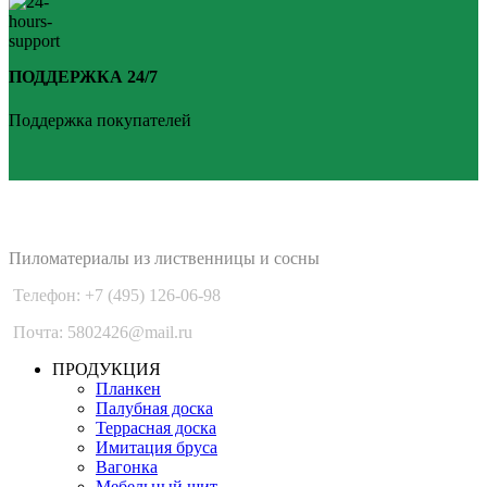
ПОДДЕРЖКА 24/7
Поддержка покупателей
PLANKEN 77
Пиломатериалы из лиственницы и сосны
Телефон: +7 (495) 126-06-98
Почта: 5802426@mail.ru
ПРОДУКЦИЯ
Планкен
Палубная доска
Террасная доска
Имитация бруса
Вагонка
Мебельный щит