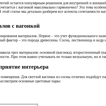
илетий остается популярным решением для внутренней и внешн
очетается с вагонкой максимально гармонично? Эта тема особе
 этой статье мы детально разберем все аспекты сочетаемости в
лов с вагонкой
нирования материалов. Первое – это учет функционального наз
ный фактор – это порода древесины. Сосна, лиственница и кедр 
ила трех материалов: основной (вагонка), второстепенный (нап
ности. При этом важно учитывать не только визуальную, но и 
приятие интерьера
 помещения. Для светлой вагонки из сосны отлично подойдут па
Рассмотрим основные цветовые пары: