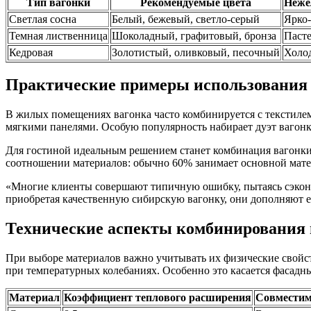
Тип вагонки
Рекомендуемые цвета
Неже
Светлая сосна
Белый, бежевый, светло-серый
Ярко
Темная лиственница
Шоколадный, графитовый, бронза
Пасте
Кедровая
Золотистый, оливковый, песочный
Холо
Практические примеры использования 
В жилых помещениях вагонка часто комбинируется с текстилем
мягкими панелями. Особую популярность набирает дуэт вагон
Для гостиной идеальным решением станет комбинация вагонки 
соотношении материалов: обычно 60% занимает основной мате
«Многие клиенты совершают типичную ошибку, пытаясь сэконо
приобретая качественную сибирскую вагонку, они дополняют 
Технические аспекты комбинирования 
При выборе материалов важно учитывать их физические свойс
при температурных колебаниях. Особенно это касается фасадны
Материал
Коэффициент теплового расширения
Совместим