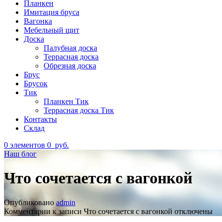
Планкен
Имитация бруса
Вагонка
Мебельный щит
Доска
Палубная доска
Террасная доска
Обрезная доска
Брус
Брусок
Тик
Планкен Тик
Террасная доска Тик
Контакты
Склад
0
элементов
0
руб.
Наш блог
Что сочетается с вагонкой
Опубликовано
admin
Комментарии
к записи Что сочетается с вагонкой
отключены