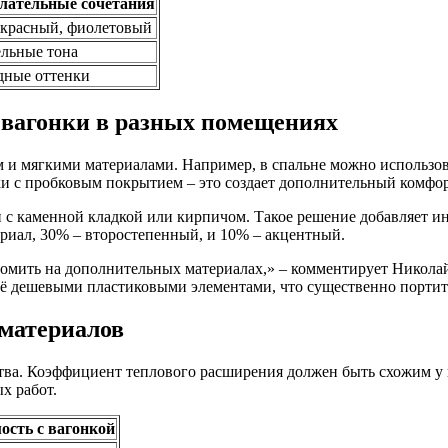
лательные сочетания
-красный, фиолетовый
льные тона
дные оттенки
вагонки в разных помещениях
 и мягкими материалами. Например, в спальне можно использов
ки с пробковым покрытием – это создает дополнительный комфо
с каменной кладкой или кирпичом. Такое решение добавляет ин
риал, 30% – второстепенный, и 10% – акцентный.
мить на дополнительных материалах,» – комментирует Николай 
её дешевыми пластиковыми элементами, что существенно портит
материалов
тва. Коэффициент теплового расширения должен быть схожим у 
х работ.
ость с вагонкой