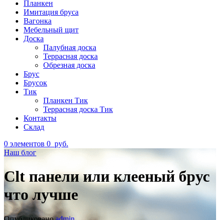
Планкен
Имитация бруса
Вагонка
Мебельный щит
Доска
Палубная доска
Террасная доска
Обрезная доска
Брус
Брусок
Тик
Планкен Тик
Террасная доска Тик
Контакты
Склад
0
элементов
0
руб.
Наш блог
Clt панели или клееный брус
что лучше
Опубликовано
admin