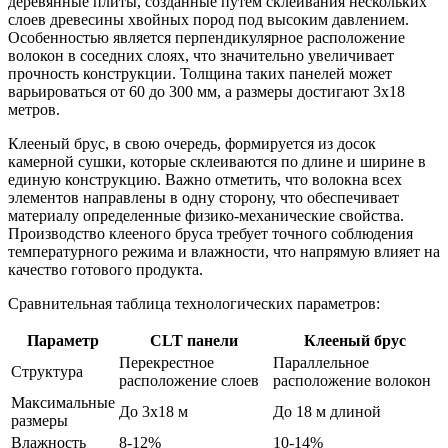
деревянные плиты, созданные путем склеивания нескольких
слоев древесины хвойных пород под высоким давлением.
Особенностью является перпендикулярное расположение
волокон в соседних слоях, что значительно увеличивает
прочность конструкции. Толщина таких панелей может
варьироваться от 60 до 300 мм, а размеры достигают 3х18
метров.
Клееный брус, в свою очередь, формируется из досок
камерной сушки, которые склеиваются по длине и ширине в
единую конструкцию. Важно отметить, что волокна всех
элементов направлены в одну сторону, что обеспечивает
материалу определенные физико-механические свойства.
Производство клееного бруса требует точного соблюдения
температурного режима и влажности, что напрямую влияет на
качество готового продукта.
Сравнительная таблица технологических параметров:
Параметр
CLT панели
Клееный брус
Перекрестное
Параллельное
Структура
расположение слоев
расположение волокон
Максимальные
До 3х18 м
До 18 м длиной
размеры
Влажность
8-12%
10-14%