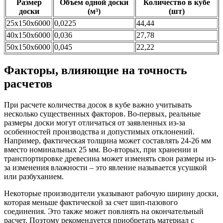
Размер
Объем одной доски
Количество в кубе
доски
(м³)
(шт)
25х150х6000
0,0225
44,44
40х150х6000
0,036
27,78
50х150х6000
0,045
22,22
Факторы, влияющие на точность
расчетов
При расчете количества досок в кубе важно учитывать
несколько существенных факторов. Во-первых, реальные
размеры доски могут отличаться от заявленных из-за
особенностей производства и допустимых отклонений.
Например, фактическая толщина может составлять 24-26 мм
вместо номинальных 25 мм. Во-вторых, при хранении и
транспортировке древесина может изменять свои размеры из-
за изменения влажности – это явление называется усушкой
или разбуханием.
Некоторые производители указывают рабочую ширину доски,
которая меньше фактической за счет шип-пазового
соединения. Это также может повлиять на окончательный
расчет. Поэтому рекомендуется приобретать материал с