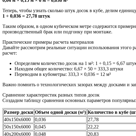
0,04 м × 0,15 м × 6 м = 0,036 м³
Теперь, чтобы узнать сколько штук досок в кубе, делим единиц
1 ÷ 0,036 = 27,78 штук
Таким образом, в одном кубическом метре содержится примерн
производственный брак или подгонку при монтаже.
Практические примеры расчета материалов
Давайте рассмотрим реальные ситуации использования этого р
расчет:
Определяем количество досок на 1 м²: 1 ÷ 0,15 = 6,67 шту
Находим общее количество: 6,67 × 50 = 333,3 штуки
Переводим в кубометры: 333,3 × 0,036 = 12 м³
Важно помнить о технологических зазорах между досками и зап
Сравнение характеристик разных типов досок
Создадим таблицу сравнения основных параметров популярных
Размер доски
Объем одной доски (м³)
Количество в кубе (ш
40х150х6000
0,036
27,78
50х150х6000
0,045
22,22
40х200х6000
0,048
20,83