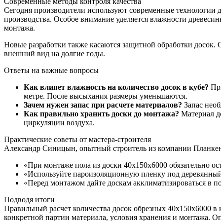
Современные методы контроля качества
Сегодня производители используют современные технологии д
производства. Особое внимание уделяется влажности древеси
монтажа.
Новые разработки также касаются защитной обработки досок.
внешний вид на долгие годы.
Ответы на важные вопросы
Как влияет влажность на количество досок в кубе?
При
метре. После высыхания размеры уменьшаются.
Зачем нужен запас при расчете материалов?
Запас необ
Как правильно хранить доски до монтажа?
Материал до
циркуляции воздуха.
Практические советы от мастера-строителя
Александр Синицын, опытный строитель из компании Планкен
«При монтаже пола из доски 40х150х6000 обязательно о
«Используйте пароизоляционную пленку под деревянный 
«Перед монтажом дайте доскам акклиматизироваться в п
Подводя итоги
Правильный расчет количества досок обрезных 40х150х6000 в к
конкретной партии материала, условия хранения и монтажа. О