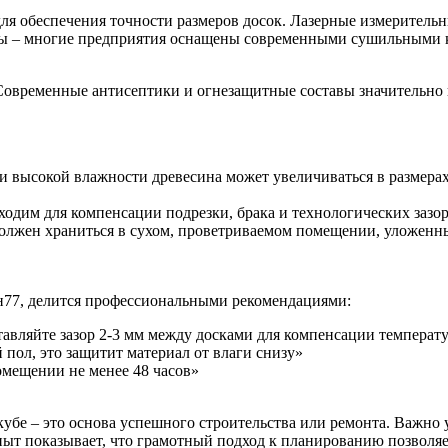
ля обеспечения точности размеров досок. Лазерные измеритель
ны – многие предприятия оснащены современными сушильными ка
 Современные антисептики и огнезащитные составы значительно
 высокой влажности древесина может увеличиваться в размерах
ходим для компенсации подрезки, брака и технологических зазо
лжен храниться в сухом, проветриваемом помещении, уложенны
77, делится профессиональными рекомендациями:
ставляйте зазор 2-3 мм между досками для компенсации темпера
пол, это защитит материал от влаги снизу»
омещении не менее 48 часов»
убе – это основа успешного строительства или ремонта. Важно 
пыт показывает, что грамотный подход к планированию позволя