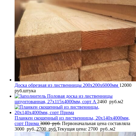
Доска обрезная из лиственницы 200x200x6000мм
12000
руб.
штука
Половая доска из лиственницы
шпунтованная, 27x115x4000мм, сорт A
2460
руб.
м2
Планкен скошенный из лиственницы, 20x140x4000мм,
сорт Прима
3000
руб.
Первоначальная цена составляла
3000 руб..
2700
руб.
Текущая цена: 2700 руб..
м2