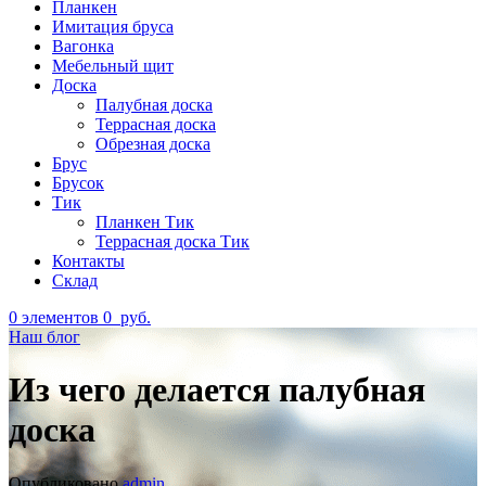
Планкен
Имитация бруса
Вагонка
Мебельный щит
Доска
Палубная доска
Террасная доска
Обрезная доска
Брус
Брусок
Тик
Планкен Тик
Террасная доска Тик
Контакты
Склад
0
элементов
0
руб.
Наш блог
Из чего делается палубная
доска
Опубликовано
admin