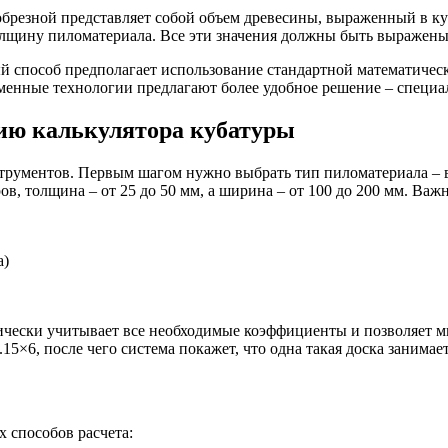
обрезной представляет собой объем древесины, выраженный в ку
олщину пиломатериала. Все эти значения должны быть выражены
способ предполагает использование стандартной математической ф
менные технологии предлагают более удобное решение – специа
ию калькулятора кубатуры
рументов. Первым шагом нужно выбрать тип пиломатериала – в 
ров, толщина – от 25 до 50 мм, а ширина – от 100 до 200 мм. Ва
а)
ически учитывает все необходимые коэффициенты и позволяет мг
5×6, после чего система покажет, что одна такая доска занимает
 способов расчета: