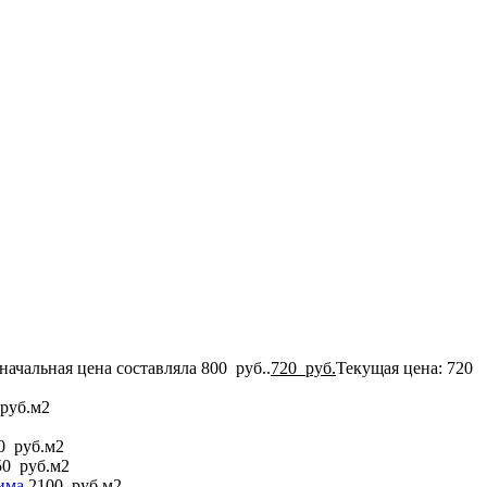
ачальная цена составляла 800 руб..
720
руб.
Текущая цена: 720
руб.
м2
0
руб.
м2
50
руб.
м2
рима
2100
руб.
м2