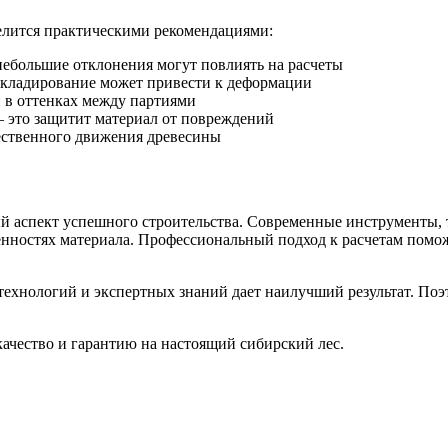
лится практическими рекомендациями:
небольшие отклонения могут повлиять на расчеты
складирование может привести к деформации
й в оттенках между партиями
– это защитит материал от повреждений
тественного движения древесины
й аспект успешного строительства. Современные инструменты, 
нностях материала. Профессиональный подход к расчетам помож
технологий и экспертных знаний дает наилучший результат. По
качество и гарантию на настоящий сибирский лес.