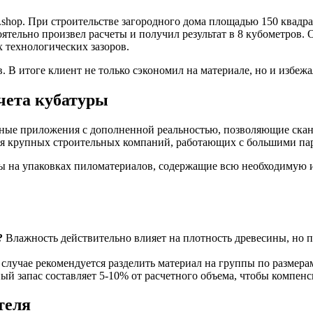
shop. При строительстве загородного дома площадью 150 квадра
оятельно произвел расчеты и получил результат в 8 кубометров.
х технологических зазоров.
 В итоге клиент не только сэкономил на материале, но и избежа
чета кубатуры
ьные приложения с дополненной реальностью, позволяющие скан
для крупных строительных компаний, работающих с большими па
ды на упаковках пиломатериалов, содержащие всю необходимую 
?
Влажность действительно влияет на плотность древесины, но пр
случае рекомендуется разделить материал на группы по размера
й запас составляет 5-10% от расчетного объема, чтобы компенс
теля