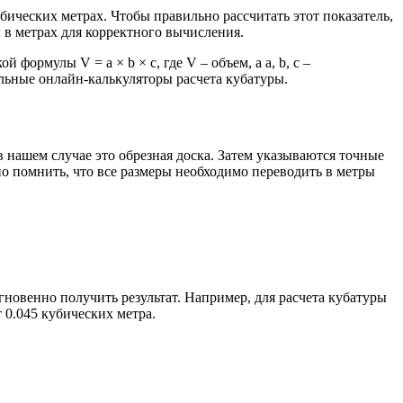
бических метрах. Чтобы правильно рассчитать этот показатель,
 в метрах для корректного вычисления.
ормулы V = a × b × c, где V – объем, а a, b, c –
льные онлайн-калькуляторы расчета кубатуры.
нашем случае это обрезная доска. Затем указываются точные
жно помнить, что все размеры необходимо переводить в метры
новенно получить результат. Например, для расчета кубатуры
 0.045 кубических метра.