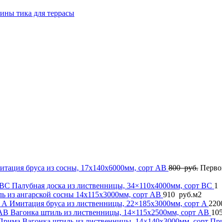
сины тика для террасы
итация бруса из сосны, 17x140x6000мм, сорт AB
800
руб.
Первон
Палубная доска из лиственницы, 34×110x4000мм, сорт BC
1
ь из ангарской сосны 14x115x3000мм, сорт AB
910
руб.
м2
Имитация бруса из лиственницы, 22×185x3000мм, сорт A
220
Вагонка штиль из лиственницы, 14×115x2500мм, сорт AB
10
Вагонка штиль из лиственницы, 14×140x3000мм, сорт П