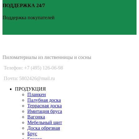
ПОДДЕРЖКА 24/7
Поддержка покупателей
PLANKEN 77
Пиломатериалы из лиственницы и сосны
Телефон: +7 (495) 126-06-98
Почта: 5802426@mail.ru
ПРОДУКЦИЯ
Планкен
Палубная доска
Террасная доска
Имитация бруса
Вагонка
Мебельный щит
Доска обрезная
Брус