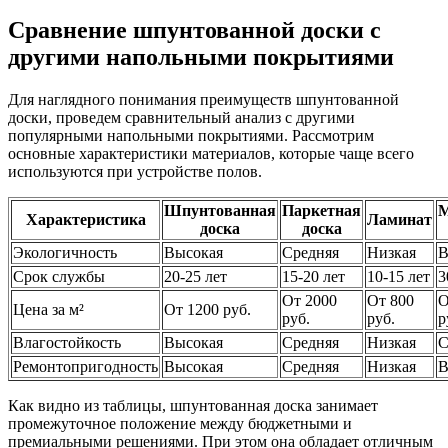
Сравнение шпунтованной доски с
другими напольными покрытиями
Для наглядного понимания преимуществ шпунтованной
доски, проведем сравнительный анализ с другими
популярными напольными покрытиями. Рассмотрим
основные характеристики материалов, которые чаще всего
используются при устройстве полов.
Шпунтованная
Паркетная
М
Характеристика
Ламинат
доска
доска
Экологичность
Высокая
Средняя
Низкая
В
Срок службы
20-25 лет
15-20 лет
10-15 лет
3
От 2000
От 800
О
Цена за м²
От 1200 руб.
руб.
руб.
р
Влагостойкость
Высокая
Средняя
Низкая
С
Ремонтопригодность
Высокая
Средняя
Низкая
В
Как видно из таблицы, шпунтованная доска занимает
промежуточное положение между бюджетными и
премиальными решениями. При этом она обладает отличным