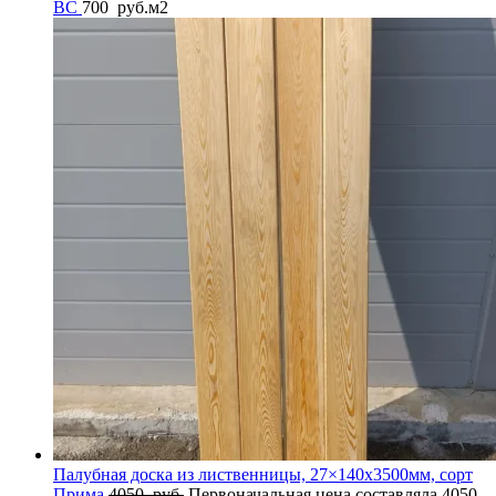
BС
700
руб.
м2
Палубная доска из лиственницы, 27×140x3500мм, сорт
Прима
4050
руб.
Первоначальная цена составляла 4050