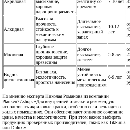
Акриловая
высыхание,
желтизну со
7-10 лет
3
хорошая
временем
р
паропроницаемость
Высокая
Длительное
прочность,
о
высыхание,
10-12
Алкидная
стойкость к
4
характерный
лет
механическим
р
запах
нагрузкам
Глубокое
Долгое
о
проникновение,
Масляная
высыхание,
5-8 лет
2
хорошая защита
желтеет
р
древесины
Менее
Без запаха,
о
Водно-
устойчива к
экологичность,
6-9 лет
3
дисперсионная
механическим
простота нанесения
р
повреждениям
По мнению эксперта Николая Романова из компании
Planken77.shop: «Для внутренней отделки я рекомендую
использовать акриловые краски, особенно если речь идет о
жилых помещениях. Они обеспечивают отличное сочетание
цены, качества и экологичности. При этом важно выбирать
продукцию проверенных производителей, таких как Tikkurila
или Dulux.»