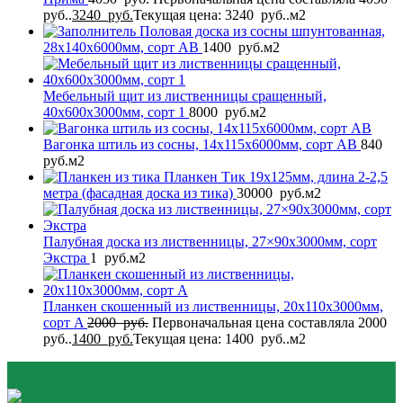
руб..
3240
руб.
Текущая цена: 3240 руб..
м2
Половая доска из сосны шпунтованная,
28x140x6000мм, сорт AB
1400
руб.
м2
Мебельный щит из лиственницы сращенный,
40x600x3000мм, сорт 1
8000
руб.
м2
Вагонка штиль из сосны, 14x115x6000мм, сорт AB
840
руб.
м2
Планкен Тик 19x125мм, длина 2-2,5
метра (фасадная доска из тика)
30000
руб.
м2
Палубная доска из лиственницы, 27×90x3000мм, сорт
Экстра
1
руб.
м2
Планкен скошенный из лиственницы, 20x110x3000мм,
сорт A
2000
руб.
Первоначальная цена составляла 2000
руб..
1400
руб.
Текущая цена: 1400 руб..
м2