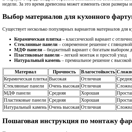
недели. За это время древесина может изменить свои размеры 
Выбор материалов для кухонного фарту
Существует несколько популярных вариантов материалов для к
Керамическая плитка
– классический вариант с отличн
Стеклянные панели
– современное решение с глянцево
МДФ панели
– бюджетный вариант с богатым выбором 
Пластиковые панели
– легкий монтаж и простой уход
Натуральный камень
– премиальное решение с высокой
Материал
Прочность
Влагостойкость
Сложн
Керамическая плитка
Высокая
Отличная
Средня
Стеклянные панели
Очень высокая
Отличная
Сложн
МДФ панели
Средняя
Хорошая
Проста
Пластиковые панели
Средняя
Хорошая
Проста
Натуральный камень
Очень высокая
Отличная
Сложн
Пошаговая инструкция по монтажу фар