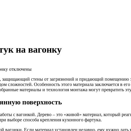
ук на вагонку
онку
отключены
 защищающий стены от загрязнений и придающий помещению зав
ом сложностей. Особенность этого материала заключается в его 
обранные материалы и технология монтажа могут превратить эту
вянную поверхность
аботы с вагонкой. Дерево – это «живой» материал, который реа
ри выборе способа крепления кухонного фартука.
ой вагонки. Если материал установлен недавно, ему нужно дать