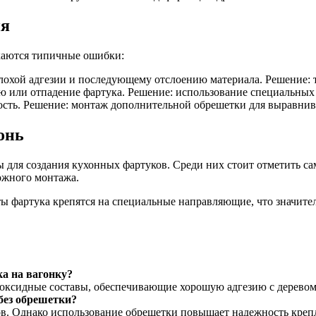
ия
каются типичные ошибки:
лохой адгезии и последующему отслоению материала. Решение: т
 или отпадение фартука. Решение: использование специальных 
ость. Решение: монтаж дополнительной обрешетки для выравнив
онь
 для создания кухонных фартуков. Среди них стоит отметить с
ожного монтажа.
ы фартука крепятся на специальные направляющие, что значите
а на вагонку?
ксидные составы, обеспечивающие хорошую адгезию с деревом
без обрешетки?
тов. Однако использование обрешетки повышает надежность креп