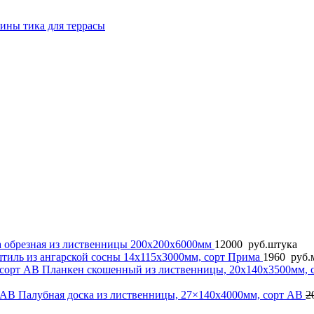
сины тика для террасы
а обрезная из лиственницы 200x200x6000мм
12000
руб.
штука
тиль из ангарской сосны 14x115x3000мм, сорт Прима
1960
руб.
Планкен скошенный из лиственницы, 20x140x3500мм,
Палубная доска из лиственницы, 27×140x4000мм, сорт AB
2