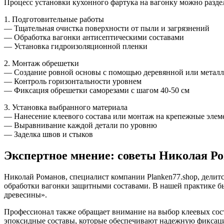
Процесс установки кухонного фартука на вагонку можно раздел
1. Подготовительные работы
— Тщательная очистка поверхности от пыли и загрязнений
— Обработка вагонки антисептическими составами
— Установка гидроизоляционной пленки
2. Монтаж обрешетки
— Создание ровной основы с помощью деревянной или металл
— Контроль горизонтальности уровнем
— Фиксация обрешетки саморезами с шагом 40-50 см
3. Установка выбранного материала
— Нанесение клеевого состава или монтаж на крепежные эле
— Выравнивание каждой детали по уровню
— Заделка швов и стыков
Экспертное мнение: советы Николая Р
Николай Романов, специалист компании Planken77.shop, делит
обработки вагонки защитными составами. В нашей практике был 
древесины».
Профессионал также обращает внимание на выбор клеевых сост
эпоксидные составы, которые обеспечивают надежную фикса