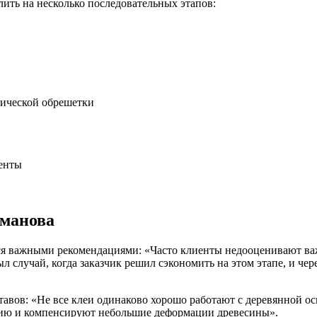
ить на несколько последовательных этапов:
ической обрешетки
менты
оманова
ся важными рекомендациями: «Часто клиенты недооценивают важ
случай, когда заказчик решил сэкономить на этом этапе, и чере
авов: «Не все клеи одинаково хорошо работают с деревянной о
цию и компенсируют небольшие деформации древесины».