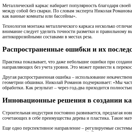
Металлический каркас набирает популярность благодаря своей
между собой без сварки. По словам эксперта Николая Романов
как ванные комнаты или бассейны».
Технология монтажа металлического каркаса несколько отличае
внимание следует уделить точности разметки и правильному 
антикоррозийными составами в местах реза.
Распространенные ошибки и их послед
Практика показывает, что даже небольшие ошибки при создани
направляющих без учета уровня. Это может привести к переко
Другая распространенная ошибка – использование некачестве
геометрии обшивки. Николай Романов подчеркивает: «Мы часто
обработки. Как результат – через год-два приходится полност
Инновационные решения в создании ка
Строительная индустрия постоянно развивается, предлагая но
сочетающих в себе преимущества дерева и пластика. Такие ма
Еще одно перспективное направление – регулируемые системы