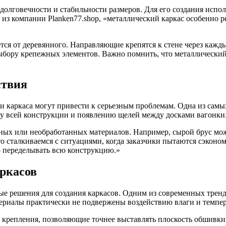
 долговечности и стабильности размеров. Для его создания ис
а из компании Planken77.shop, «металлический каркас особенно
тся от деревянного. Направляющие крепятся к стене через кажд
выбору крепежных элементов. Важно помнить, что металлически
ствия
и каркаса могут привести к серьезным проблемам. Одна из самы
су всей конструкции и появлению щелей между досками вагонки
нных или необработанных материалов. Например, сырой брус мо
 сталкиваемся с ситуациями, когда заказчики пытаются сэконо
ью переделывать всю конструкцию.»
ркасов
вые решения для создания каркасов. Одним из современных трен
териалы практически не подвержены воздействию влаги и темпе
 крепления, позволяющие точнее выставлять плоскость обшивки