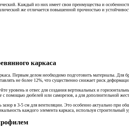
ический. Каждый из них имеет свои преимущества и особенност
аллический же отличается повышенной прочностью и устойчивос
евянного каркаса
аркаса. Первым делом необходимо подготовить материалы. Для б
авлять не более 12%, что существенно снижает риск деформаци
уйте уровень и отвес для создания вертикальных и горизонталь
не с помощью дюбелей или саморезов, а для дополнительной жес
зазор в 3-5 см для вентиляции. Это особенно актуально при об
икальность каждого элемента каркаса, используя строительный у
профилем