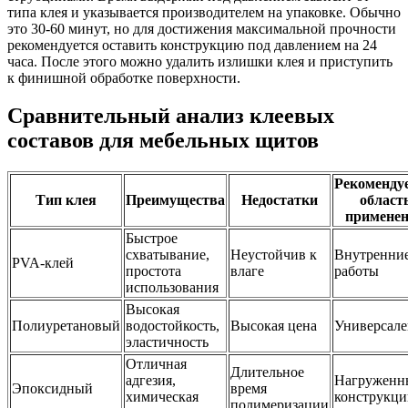
типа клея и указывается производителем на упаковке. Обычно
это 30-60 минут, но для достижения максимальной прочности
рекомендуется оставить конструкцию под давлением на 24
часа. После этого можно удалить излишки клея и приступить
к финишной обработке поверхности.
Сравнительный анализ клеевых
составов для мебельных щитов
Рекоменду
Тип клея
Преимущества
Недостатки
област
примене
Быстрое
схватывание,
Неустойчив к
Внутренни
PVA-клей
простота
влаге
работы
использования
Высокая
Полиуретановый
водостойкость,
Высокая цена
Универсале
эластичность
Отличная
Длительное
адгезия,
Нагруженн
Эпоксидный
время
химическая
конструкци
полимеризации