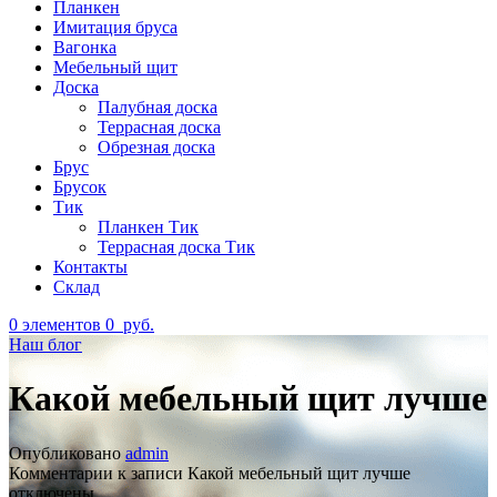
Планкен
Имитация бруса
Вагонка
Мебельный щит
Доска
Палубная доска
Террасная доска
Обрезная доска
Брус
Брусок
Тик
Планкен Тик
Террасная доска Тик
Контакты
Склад
0
элементов
0
руб.
Наш блог
Какой мебельный щит лучше
Опубликовано
admin
Комментарии
к записи Какой мебельный щит лучше
отключены