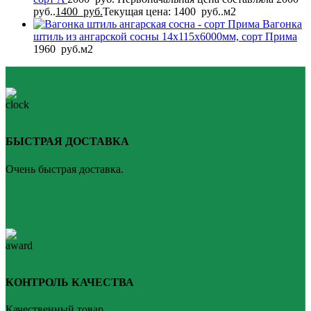
руб..
1400
руб.
Текущая цена: 1400 руб..
м2
Вагонка
штиль из ангарской сосны 14x115x6000мм, сорт Прима
1960
руб.
м2
БЫСТРАЯ ДОСТАВКА
Очень быстрая доставка.
КОНТРОЛЬ КАЧЕСТВА
Качественный товар