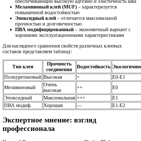
обеспечивающий высокую адгезию и эластичность шва
Меламиновый клей (MUF)
– характеризуется
повышенной водостойкостью
Эпоксидный клей
– отличается максимальной
прочностью и долговечностью
ПВА модифицированный
– экономичный вариант с
хорошими эксплуатационными характеристиками
Для наглядного сравнения свойств различных клеевых
составов представляем таблицу:
Прочность
Тип клея
Водостойкость
Экологично
соединения
Полиуретановый
Высокая
+
E0-E1
Очень
Меламиновый
++
E0
высокая
Эпоксидный
Максимальная
+++
E1
ПВА модиф.
Хорошая
—
E1-E2
Экспертное мнение: взгляд
профессионала