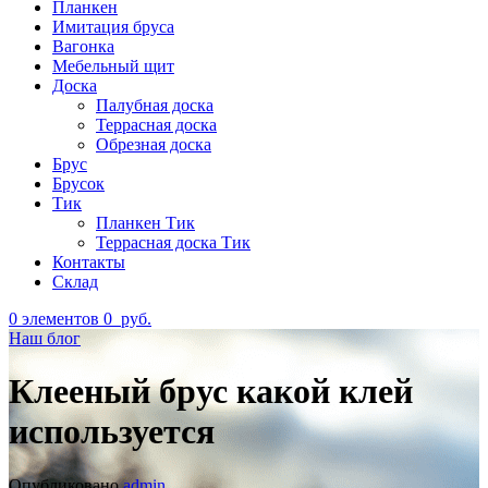
Планкен
Имитация бруса
Вагонка
Мебельный щит
Доска
Палубная доска
Террасная доска
Обрезная доска
Брус
Брусок
Тик
Планкен Тик
Террасная доска Тик
Контакты
Склад
0
элементов
0
руб.
Наш блог
Клееный брус какой клей
используется
Опубликовано
admin