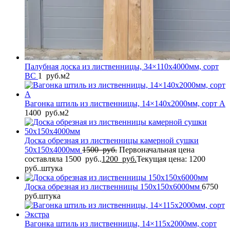
Палубная доска из лиственницы, 34×110x4000мм, сорт
BC
1
руб.
м2
Вагонка штиль из лиственницы, 14×140x2000мм, сорт A
1400
руб.
м2
Доска обрезная из лиственницы камерной сушки
50x150x4000мм
1500
руб.
Первоначальная цена
составляла 1500 руб..
1200
руб.
Текущая цена: 1200
руб..
штука
Доска обрезная из лиственницы 150x150x6000мм
6750
руб.
штука
Вагонка штиль из лиственницы, 14×115x2000мм, сорт