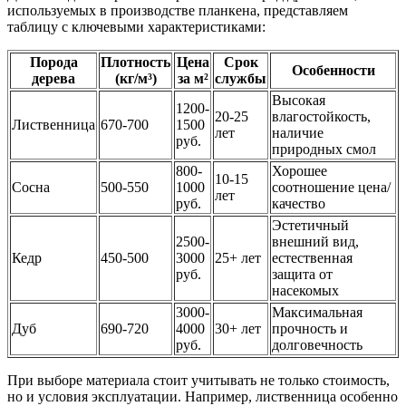
используемых в производстве планкена, представляем
таблицу с ключевыми характеристиками:
Порода
Плотность
Цена
Срок
Особенности
дерева
(кг/м³)
за м²
службы
Высокая
1200-
20-25
влагостойкость,
Лиственница
670-700
1500
лет
наличие
руб.
природных смол
800-
Хорошее
10-15
Сосна
500-550
1000
соотношение цена/
лет
руб.
качество
Эстетичный
2500-
внешний вид,
Кедр
450-500
3000
25+ лет
естественная
руб.
защита от
насекомых
3000-
Максимальная
Дуб
690-720
4000
30+ лет
прочность и
руб.
долговечность
При выборе материала стоит учитывать не только стоимость,
но и условия эксплуатации. Например, лиственница особенно