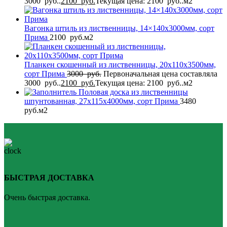
3000 руб..
2100
руб.
Текущая цена: 2100 руб..
м2
Вагонка штиль из лиственницы, 14×140x3000мм, сорт
Прима
2100
руб.
м2
Планкен скошенный из лиственницы, 20x110x3500мм,
сорт Прима
3000
руб.
Первоначальная цена составляла
3000 руб..
2100
руб.
Текущая цена: 2100 руб..
м2
Половая доска из лиственницы
шпунтованная, 27x115x4000мм, сорт Прима
3480
руб.
м2
БЫСТРАЯ ДОСТАВКА
Очень быстрая доставка.