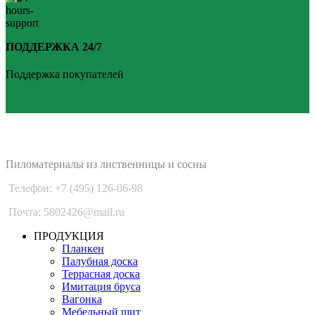
ПОДДЕРЖКА 24/7
Поддержка покупателей
PLANKEN 77
Пиломатериалы из лиственницы и сосны
Телефон: +7 (495) 126-06-98
Почта: 5802426@mail.ru
ПРОДУКЦИЯ
Планкен
Палубная доска
Террасная доска
Имитация бруса
Вагонка
Мебельный щит