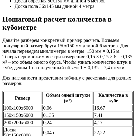
Доска обрезная 50х150 мм длиной 6 метров
Доска пола 36х145 мм длиной 4 метра
Пошаговый расчет количества в
кубометре
Давайте разберем конкретный пример расчета. Возьмем
популярный размер бруса 150х150 мм длиной 6 метров. Для
начала переведем миллиметры в метры: 150 мм = 0,15 м.
Теперь перемножим все три измерения: 0,15 × 0,15 × 6 = 0,135
м³ – это объем одного бруса. Чтобы узнать количество штук в
кубе, делим 1 на полученный объем: 1 ÷ 0,135 = 7,4 штуки.
Для наглядности представим таблицу с расчетами для разных
размеров:
Объем одной штуки
Количество в
Размер
(м³)
кубе
100х100х6000
0,06
16,67
150х150х6000
0,135
7,41
200х200х6000
0,24
4,17
Доска
0,045
22,22
50х150х6000