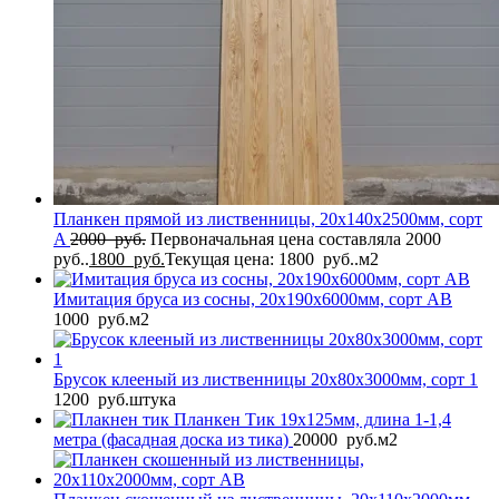
Планкен прямой из лиственницы, 20x140x2500мм, сорт
A
2000
руб.
Первоначальная цена составляла 2000
руб..
1800
руб.
Текущая цена: 1800 руб..
м2
Имитация бруса из сосны, 20x190x6000мм, сорт AB
1000
руб.
м2
Брусок клееный из лиственницы 20x80x3000мм, сорт 1
1200
руб.
штука
Планкен Тик 19x125мм, длина 1-1,4
метра (фасадная доска из тика)
20000
руб.
м2