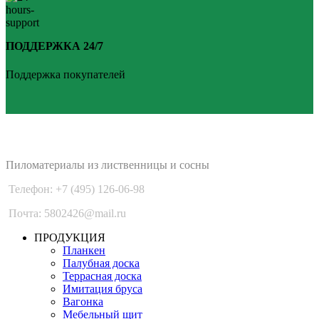
ПОДДЕРЖКА 24/7
Поддержка покупателей
PLANKEN 77
Пиломатериалы из лиственницы и сосны
Телефон: +7 (495) 126-06-98
Почта: 5802426@mail.ru
ПРОДУКЦИЯ
Планкен
Палубная доска
Террасная доска
Имитация бруса
Вагонка
Мебельный щит