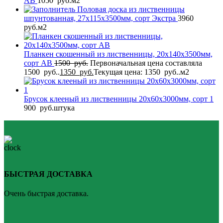
AB
1050
руб.
м2
Половая доска из лиственницы
шпунтованная, 27x115x3500мм, сорт Экстра
3960
руб.
м2
Планкен скошенный из лиственницы, 20x140x3500мм,
сорт AB
1500
руб.
Первоначальная цена составляла
1500 руб..
1350
руб.
Текущая цена: 1350 руб..
м2
Брусок клееный из лиственницы 20x60x3000мм, сорт 1
900
руб.
штука
БЫСТРАЯ ДОСТАВКА
Очень быстрая доставка.