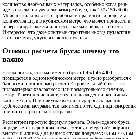
количество необходимых материалов, особенно когда речь
идет о таком популярном размере бруса, как 150х150х4000.
Многие сталкиваются с проблемой правильного подсчета
количества штук в кубическом метре, что может привести к
перерасходу бюджета или нехватке материала на объекте.
Интересно, что даже опытные строители иногда путаются в
этих расчетах, упуская важные нюансы.
Основы расчета бруса: почему это
важно
Чтобы понять, сколько именно бруса 150х150х4000
помещается в одном кубическом метре, нужно разобраться с
базовыми принципами расчета. Строительный брус – это
пиломатериал квадратного или прямоугольного сечения,
который активно используется при возведении различных
конструкций. При покупке важно оперировать именно
кубическими метрами, так как именно эта единица измерения
принята в строительной отрасли.
Рассмотрим простую формулу расчета. Объем одного бруса
определяется перемножением его трех измерений: ширины,
высоты и длины. Для нашего случая получаем: 0,15м × 0,15м
× 4м = 0,09 м³. Соответственно, в одном кубическом метре