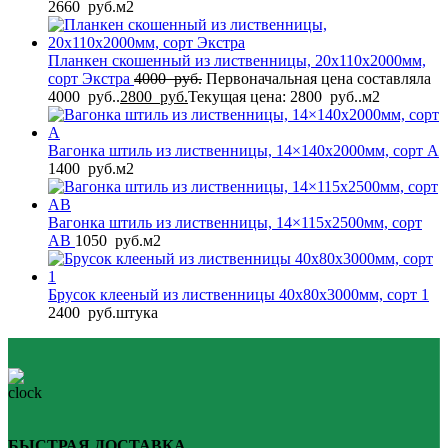
2660
руб.
м2
Планкен скошенный из лиственницы, 20x110x2000мм,
сорт Экстра
4000
руб.
Первоначальная цена составляла
4000 руб..
2800
руб.
Текущая цена: 2800 руб..
м2
Вагонка штиль из лиственницы, 14×140x2000мм, сорт A
1400
руб.
м2
Вагонка штиль из лиственницы, 14×115x2500мм, сорт
AB
1050
руб.
м2
Брусок клееный из лиственницы 40x80x3000мм, сорт 1
2400
руб.
штука
БЫСТРАЯ ДОСТАВКА