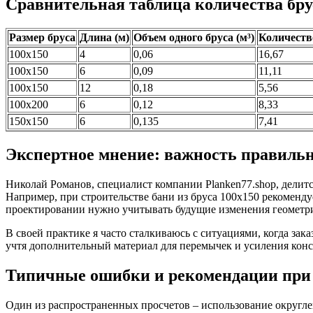
Сравнительная таблица количества бру
Размер бруса
Длина (м)
Объем одного бруса (м³)
Количество
100х150
4
0,06
16,67
100х150
6
0,09
11,11
100х150
12
0,18
5,56
100х200
6
0,12
8,33
150х150
6
0,135
7,41
Экспертное мнение: важность правильн
Николай Романов, специалист компании Planken77.shop, делит
Например, при строительстве бани из бруса 100х150 рекоменду
проектировании нужно учитывать будущие изменения геометр
В своей практике я часто сталкиваюсь с ситуациями, когда зак
учтя дополнительный материал для перемычек и усиления конст
Типичные ошибки и рекомендации при 
Один из распространенных просчетов – использование округленн