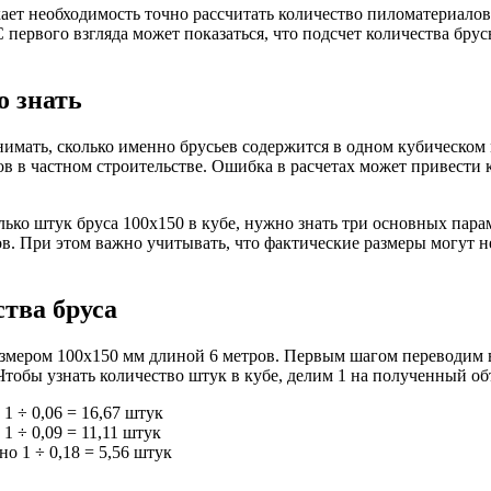
кает необходимость точно рассчитать количество пиломатериалов
ервого взгляда может показаться, что подсчет количества брусье
о знать
имать, сколько именно брусьев содержится в одном кубическом 
 в частном строительстве. Ошибка в расчетах может привести ка
ько штук бруса 100х150 в кубе, нужно знать три основных парам
в. При этом важно учитывать, что фактические размеры могут н
тва бруса
змером 100х150 мм длиной 6 метров. Первым шагом переводим все
. Чтобы узнать количество штук в кубе, делим 1 на полученный объ
 1 ÷ 0,06 = 16,67 штук
 1 ÷ 0,09 = 11,11 штук
нно 1 ÷ 0,18 = 5,56 штук