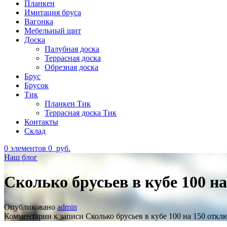
Планкен
Имитация бруса
Вагонка
Мебельный щит
Доска
Палубная доска
Террасная доска
Обрезная доска
Брус
Брусок
Тик
Планкен Тик
Террасная доска Тик
Контакты
Склад
0
элементов
0
руб.
Наш блог
Сколько брусьев в кубе 100 на
Опубликовано
admin
Комментарии
к записи Сколько брусьев в кубе 100 на 150
откл