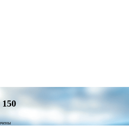
 150
ючены