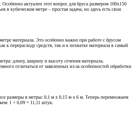
. Особенно актуален этот вопрос для бруса размером 100х150
в в кубическом метре – простая задача, но здесь есть свои
метре материала. Это особенно важно при работе с брусом
к к перерасходу средств, так и к нехватке материала в самый
етра: длину, ширину и высоту сечения материала.
емного отличаться от заявленных из-за особенностей обработки
 размеры в метры: 0,1 м х 0,15 м х 6 м. Теперь перемножаем
ем: 1 ÷ 0,09 = 11,11 штук.