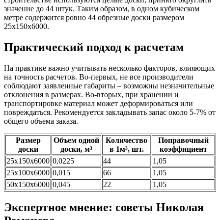
значение до 44 штук. Таким образом, в одном кубическом
метре содержится ровно 44 обрезные доски размером
25х150х6000.
Практический подход к расчетам
На практике важно учитывать несколько факторов, влияющих
на точность расчетов. Во-первых, не все производители
соблюдают заявленные габариты – возможны незначительные
отклонения в размерах. Во-вторых, при хранении и
транспортировке материал может деформироваться или
повреждаться. Рекомендуется закладывать запас около 5-7% от
общего объема заказа.
Размер
Объем одной
Количество
Поправочный
доски
доски, м³
в 1м³, шт.
коэффициент
25х150х6000
0,0225
44
1,05
25х100х6000
0,015
66
1,05
50х150х6000
0,045
22
1,05
Экспертное мнение: советы Николая