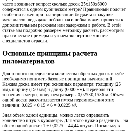
часто возникает вопрос: сколько досок 25х150х6000
содержится в одном кубическом метре? Правильный подсчет
особенно важен при планировании бюджета и закупке
материалов, ведь даже небольшая ошибка может привести к
дополнительным расходам или задержкам в работе. В этой
статье мы подробно разберем методику расчета, рассмотрим
практические примеры и узнаем экспертное мнение
специалистов отрасли.
Основные принципы расчета
пиломатериалов
Для точного определения количества обрезных досок в кубе
необходимо понимать базовые принципы вычислений.
Каждая доска имеет три основных параметра: толщину (25
мм), ширину (150 мм) и длину (6000 мм). Переводя эти
значения в метры, получаем размеры 0,025×0,15×6 м. Объем
одной доски рассчитывается путем перемножения этих
величин: 0,025 × 0,15 × 6 = 0,0225 м³.
Зная объем одной единицы, можно легко определить
количество штук в кубометре. Для этого нужно разделить 1 на
объем одной доски: 1 ÷ 0,0225 = 44,44 штуки. Поскольку в
строительстве используются целые доски, принято округлять