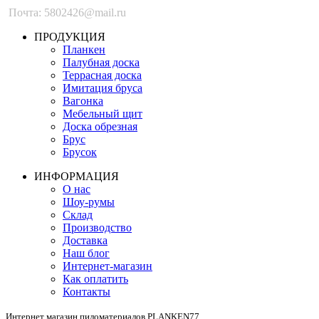
Почта: 5802426@mail.ru
ПРОДУКЦИЯ
Планкен
Палубная доска
Террасная доска
Имитация бруса
Вагонка
Мебельный щит
Доска обрезная
Брус
Брусок
ИНФОРМАЦИЯ
О нас
Шоу-румы
Склад
Производство
Доставка
Наш блог
Интернет-магазин
Как оплатить
Контакты
Интернет магазин пиломатериалов PLANKEN77