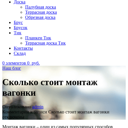
Доска
Палубная доска
Террасная доска
Обрезная доска
Брус
Брусок
Тик
Планкен Тик
Террасная доска Тик
Контакты
Склад
0
элементов
0
руб.
Наш блог
Сколько стоит монтаж
вагонки
Опубликовано
admin
Комментарии
к записи Сколько стоит монтаж вагонки
отключены
Монтаж вагонки – один из самых популярных способов