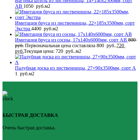
Вагонка штиль из лиственницы, 14×140x2500мм, сорт
AB
1050
руб.
м2
Имитация бруса из лиственницы, 22×185x3500мм, сорт
Экстра
4400
руб.
м2
Имитация бруса из сосны, 17x140x6000мм, сорт AB
800
руб.
Первоначальная цена составляла 800 руб..
720
руб.
Текущая цена: 720 руб..
м2
Палубная доска из лиственницы, 27×90x3500мм, сорт A
1
руб.
м2
БЫСТРАЯ ДОСТАВКА
Очень быстрая доставка.