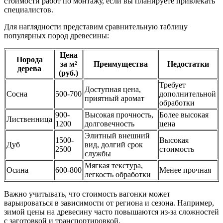
стоимости работ по монтажу, если вы планируете привлекать
специалистов.
Для наглядности представим сравнительную таблицу
популярных пород древесины:
Цена
Порода
за м²
Преимущества
Недостатки
дерева
(руб.)
Требует
Доступная цена,
Сосна
500-700
дополнительной
приятный аромат
обработки
900-
Высокая прочность,
Более высокая
Лиственница
1200
долговечность
цена
Элитный внешний
1500-
Высокая
Дуб
вид, долгий срок
2500
стоимость
службы
Мягкая текстура,
Осина
600-800
Менее прочная
легкость обработки
Важно учитывать, что стоимость вагонки может
варьироваться в зависимости от региона и сезона. Например,
зимой цены на древесину часто повышаются из-за сложностей
с заготовкой и транспортировкой.