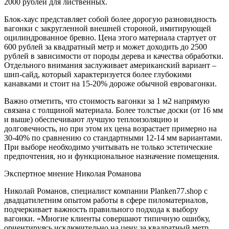
2000 рублей для лиственных.
Блок-хаус представляет собой более дорогую разновидность
вагонки с закругленной внешней стороной, имитирующей
оцилиндрованное бревно. Цена этого материала стартует от
600 рублей за квадратный метр и может доходить до 2500
рублей в зависимости от породы дерева и качества обработки.
Отдельного внимания заслуживает американский вариант –
шип-сайд, который характеризуется более глубокими
канавками и стоит на 15-20% дороже обычной евровагонки.
Важно отметить, что стоимость вагонки за 1 м2 напрямую
связана с толщиной материала. Более толстые доски (от 16 мм
и выше) обеспечивают лучшую теплоизоляцию и
долговечность, но при этом их цена возрастает примерно на
30-40% по сравнению со стандартными 12-14 мм вариантами.
При выборе необходимо учитывать не только эстетические
предпочтения, но и функциональное назначение помещения.
Экспертное мнение Николая Романова
Николай Романов, специалист компании Planken77.shop с
двадцатилетним опытом работы в сфере пиломатериалов,
подчеркивает важность правильного подхода к выбору
вагонки. «Многие клиенты совершают типичную ошибку,
ориентируясь исключительно на цену за квадратный метр.