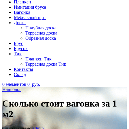
Планкен
Имитация бруса
Вагонка
Мебельный щит
Доска
Палубная доска
Террасная доска
Обрезная доска
Брус
Брусок
Тик
Планкен Тик
Террасная доска Тик
Контакты
Склад
0
элементов
0
руб.
Наш блог
Сколько стоит вагонка за 1
м2
Опубликовано
admin