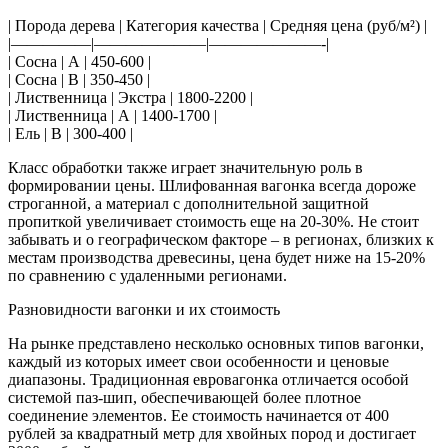
| Порода дерева | Категория качества | Средняя цена (руб/м²) |
|—————|———————|———————-|
| Сосна | А | 450-600 |
| Сосна | В | 350-450 |
| Лиственница | Экстра | 1800-2200 |
| Лиственница | А | 1400-1700 |
| Ель | В | 300-400 |
Класс обработки также играет значительную роль в
формировании цены. Шлифованная вагонка всегда дороже
строганной, а материал с дополнительной защитной
пропиткой увеличивает стоимость еще на 20-30%. Не стоит
забывать и о географическом факторе – в регионах, близких к
местам производства древесины, цена будет ниже на 15-20%
по сравнению с удаленными регионами.
Разновидности вагонки и их стоимость
На рынке представлено несколько основных типов вагонки,
каждый из которых имеет свои особенности и ценовые
диапазоны. Традиционная евровагонка отличается особой
системой паз-шип, обеспечивающей более плотное
соединение элементов. Ее стоимость начинается от 400
рублей за квадратный метр для хвойных пород и достигает