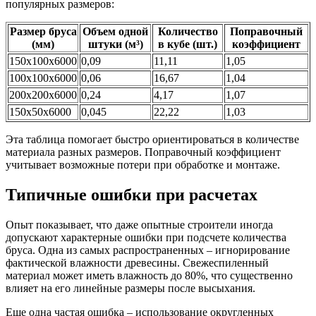
популярных размеров:
Размер бруса
Объем одной
Количество
Поправочный
(мм)
штуки (м³)
в кубе (шт.)
коэффициент
150х100х6000
0,09
11,11
1,05
100х100х6000
0,06
16,67
1,04
200х200х6000
0,24
4,17
1,07
150х50х6000
0,045
22,22
1,03
Эта таблица помогает быстро ориентироваться в количестве
материала разных размеров. Поправочный коэффициент
учитывает возможные потери при обработке и монтаже.
Типичные ошибки при расчетах
Опыт показывает, что даже опытные строители иногда
допускают характерные ошибки при подсчете количества
бруса. Одна из самых распространенных – игнорирование
фактической влажности древесины. Свежеспиленный
материал может иметь влажность до 80%, что существенно
влияет на его линейные размеры после высыхания.
Еще одна частая ошибка – использование округленных