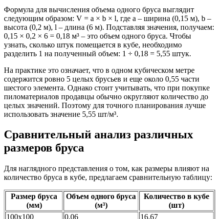
Формула для вычисления объема одного бруса выглядит
следующим образом: V = a × b × l, где a – ширина (0,15 м), b –
высота (0,2 м), l – длина (6 м). Подставляя значения, получаем:
0,15 × 0,2 × 6 = 0,18 м³ – это объем одного бруса. Чтобы
узнать, сколько штук помещается в кубе, необходимо
разделить 1 на полученный объем: 1 ÷ 0,18 = 5,55 штук.
На практике это означает, что в одном кубическом метре
содержится ровно 5 целых брусьев и еще около 0,55 части
шестого элемента. Однако стоит учитывать, что при покупке
пиломатериалов продавцы обычно округляют количество до
целых значений. Поэтому для точного планирования лучше
использовать значение 5,55 шт/м³.
Сравнительный анализ различных
размеров бруса
Для наглядного представления о том, как размеры влияют на
количество бруса в кубе, предлагаем сравнительную таблицу:
Размер бруса
Объем одного бруса
Количество в кубе
(мм)
(м³)
(шт)
100х100
0,06
16,67