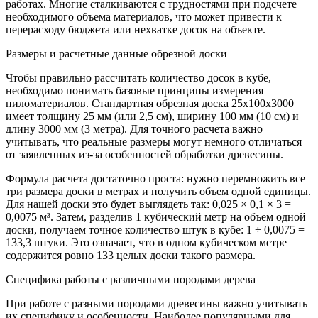
работах. Многие сталкиваются с трудностями при подсчете
необходимого объема материалов, что может привести к
перерасходу бюджета или нехватке досок на объекте.
Размеры и расчетные данные обрезной доски
Чтобы правильно рассчитать количество досок в кубе,
необходимо понимать базовые принципы измерения
пиломатериалов. Стандартная обрезная доска 25х100х3000
имеет толщину 25 мм (или 2,5 см), ширину 100 мм (10 см) и
длину 3000 мм (3 метра). Для точного расчета важно
учитывать, что реальные размеры могут немного отличаться
от заявленных из-за особенностей обработки древесины.
Формула расчета достаточно проста: нужно перемножить все
три размера доски в метрах и получить объем одной единицы.
Для нашей доски это будет выглядеть так: 0,025 × 0,1 × 3 =
0,0075 м³. Затем, разделив 1 кубический метр на объем одной
доски, получаем точное количество штук в кубе: 1 ÷ 0,0075 =
133,3 штуки. Это означает, что в одном кубическом метре
содержится ровно 133 целых доски такого размера.
Специфика работы с различными породами дерева
При работе с разными породами древесины важно учитывать
их специфику и особенности. Наиболее популярными для