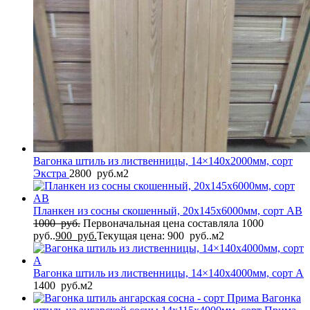
Вагонка штиль из лиственницы, 14×140x2000мм, сорт
Экстра
2800
руб.
м2
Планкен из сосны скошенный, 20x145x6000мм, сорт AB
1000
руб.
Первоначальная цена составляла 1000
руб..
900
руб.
Текущая цена: 900 руб..
м2
Вагонка штиль из лиственницы, 14×140x4000мм, сорт A
1400
руб.
м2
Вагонка