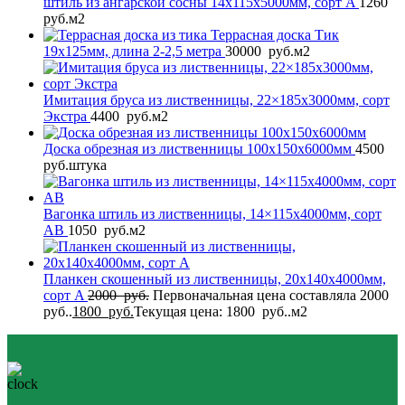
штиль из ангарской сосны 14x115x5000мм, сорт A
1260
руб.
м2
Террасная доска Тик
19x125мм, длина 2-2,5 метра
30000
руб.
м2
Имитация бруса из лиственницы, 22×185x3000мм, сорт
Экстра
4400
руб.
м2
Доска обрезная из лиственницы 100x150x6000мм
4500
руб.
штука
Вагонка штиль из лиственницы, 14×115x4000мм, сорт
AB
1050
руб.
м2
Планкен скошенный из лиственницы, 20x140x4000мм,
сорт A
2000
руб.
Первоначальная цена составляла 2000
руб..
1800
руб.
Текущая цена: 1800 руб..
м2