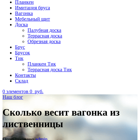
Планкен
Имитация бруса
Вагонка
Мебельный щит
Доска
Палубная доска
Террасная доска
Обрезная доска
Брус
Брусок
Тик
Планкен Тик
Террасная доска Тик
Контакты
Склад
0
элементов
0
руб.
Наш блог
Сколько весит вагонка из
лиственницы
Опубликовано
admin