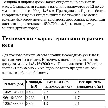
Толщина и ширина доски также существенно влияют на
массу. Стандартная толщина вагонки варьируется от 12 до 20
мм, а ширина – от 90 до 146 мм. При одинаковой длине более
габаритные изделия будут значительно тяжелее. Не менее
важным фактором является плотность древесины, которая для
лиственницы составляет 650-700 кг/м³, что выше, чем у
многих других пород.
Технические характеристики и расчет
веса
Для точного расчета массы вагонки необходимо учитывать
все параметры изделия. Возьмем, к примеру, стандартную
доску размером 146х16х3000 мм. При влажности 12% ее вес
составит примерно 2,2 кг. Удобнее всего представить эти
данные в табличной форме:
Площадь
Вес при 12%
Вес при 20%
Размер (мм)
(м²)
влажности (кг)
влажности (кг)
146х16х3000
0,438
2,2
2,4
96х16х3000
0,288
1,5
1,7
120х18х3000
0,360
1,9
2,1