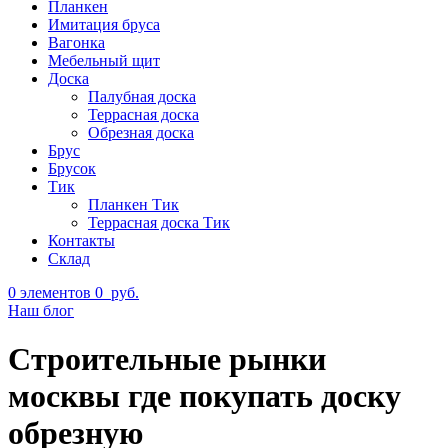
Планкен
Имитация бруса
Вагонка
Мебельный щит
Доска
Палубная доска
Террасная доска
Обрезная доска
Брус
Брусок
Тик
Планкен Тик
Террасная доска Тик
Контакты
Склад
0
элементов
0
руб.
Наш блог
Строительные рынки
москвы где покупать доску
обрезную