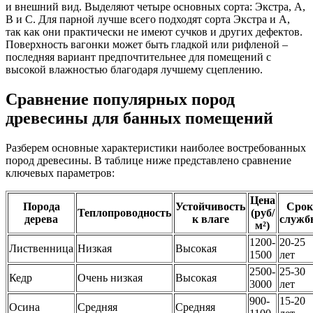
и внешний вид. Выделяют четыре основных сорта: Экстра, А,
В и С. Для парной лучше всего подходят сорта Экстра и А,
так как они практически не имеют сучков и других дефектов.
Поверхность вагонки может быть гладкой или рифленой –
последняя вариант предпочтительнее для помещений с
высокой влажностью благодаря лучшему сцеплению.
Сравнение популярных пород
древесины для банных помещений
Разберем основные характеристики наиболее востребованных
пород древесины. В таблице ниже представлено сравнение
ключевых параметров:
Цена
Порода
Устойчивость
Срок
Теплопроводность
(руб/
дерева
к влаге
служб
м²)
1200-
20-25
Лиственница
Низкая
Высокая
1500
лет
2500-
25-30
Кедр
Очень низкая
Высокая
3000
лет
900-
15-20
Осина
Средняя
Средняя