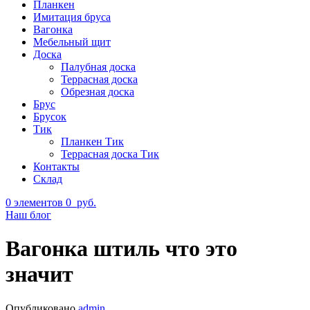
Планкен
Имитация бруса
Вагонка
Мебельный щит
Доска
Палубная доска
Террасная доска
Обрезная доска
Брус
Брусок
Тик
Планкен Тик
Террасная доска Тик
Контакты
Склад
0
элементов
0
руб.
Наш блог
Вагонка штиль что это
значит
Опубликовано
admin